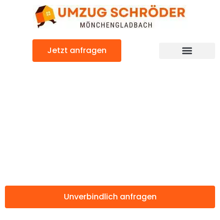
Zum
Inhalt
springen
Jetzt anfragen
Günstiger Chaskowo Umzug
Umzug
Mönchengladbac
Chaskowo
Unverbindlich anfragen