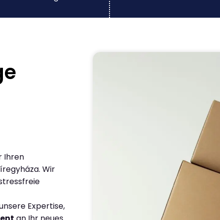
ge
r Ihren
regyháza. Wir
stressfreie
nsere Expertise,
ient
an Ihr neues