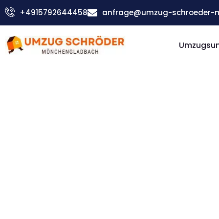
Zum
+4915792644458
anfrage@umzug-schroeder-
Inhalt
springen
Umzugsu
Günstiger Nyíregyháza Umzug
Umzug
Möncheng