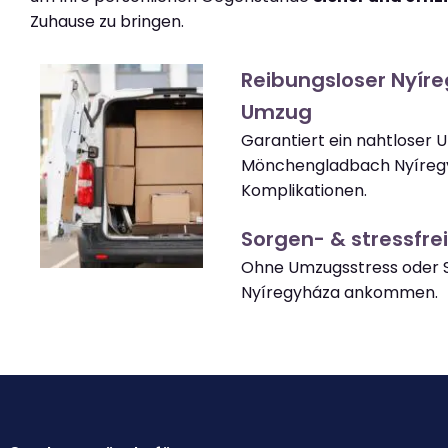
Zuhause zu bringen.
Reibungsloser Nyír
Umzug
Garantiert ein nahtloser
Mönchengladbach Nyíreg
Komplikationen.
Sorgen- & stressfrei
Ohne Umzugsstress oder S
Nyíregyháza ankommen.