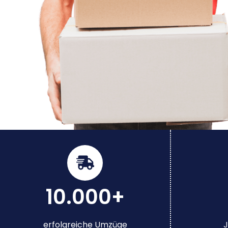
10.000+
erfolgreiche Umzüge
J