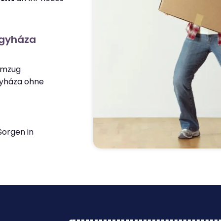
egyháza
 Umzug
yháza ohne
orgen in