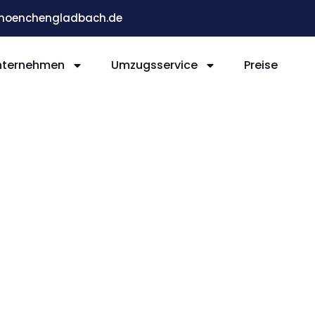
moenchengladbach.de
nternehmen
Umzugsservice
Preise
ladb