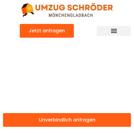
Zum
Inhalt
springen
Jetzt anfragen
Günstiger Kecskemét Umzug
Umzug
Mönchengladbac
Kecskemét
Unverbindlich anfragen