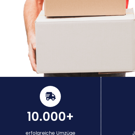
10.000+
erfolgreiche Umzüge
J