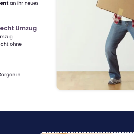
ient
an Ihr neues
recht Umzug
 Umzug
cht ohne
orgen in