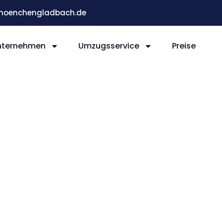
moenchengladbach.de
nternehmen
Umzugsservice
Preise
ladb