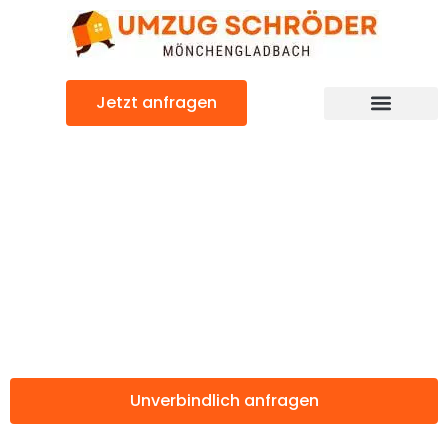
Zum
Inhalt
springen
Jetzt anfragen
Günstiger Amersfoort Umzug
Umzug
Mönchengladbac
Amersfoort
Unverbindlich anfragen