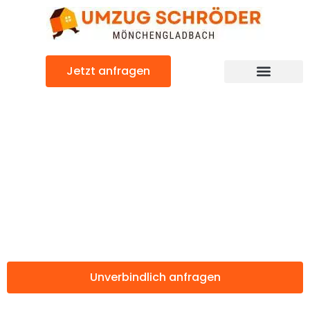
Zum
Inhalt
springen
Jetzt anfragen
Günstiger Hradec Králové Umzug
Umzug
Mönchengladbac
Hradec Králové
Unverbindlich anfragen