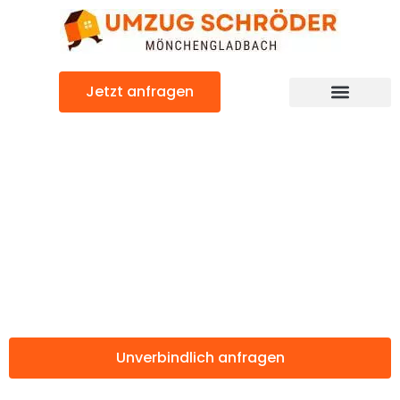
Zum
Inhalt
springen
Jetzt anfragen
Günstiger Zrenjanin Umzug
Umzug
Mönchengladbac
Zrenjanin
Unverbindlich anfragen