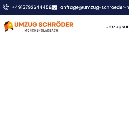
Zum
+4915792644458
anfrage@umzug-schroeder-
Inhalt
springen
Umzugsu
Günstiger Lillehammer Umzug
Umzug
Möncheng