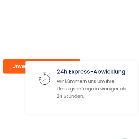
ach
Lillehamm
Unverbindlich anfragen
Weitere Informat
24h Express-Abwicklung
Wir kümmern uns um Ihre
Umuzgsanfrage in weniger als
24 Stunden.