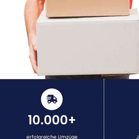
10.000+
erfolgreiche Umzüge
J