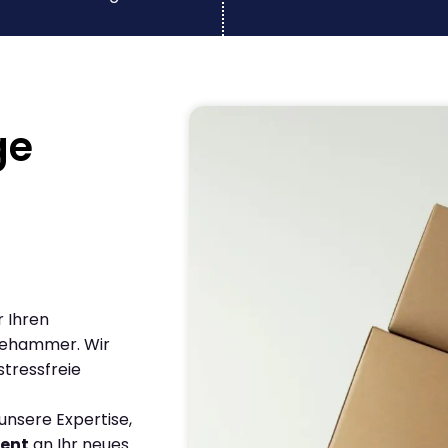
ge
r Ihren
lehammer. Wir
stressfreie
nsere Expertise,
ient
an Ihr neues