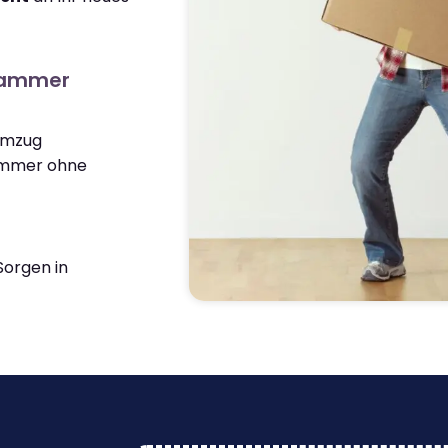
ehammer
 Umzug
ammer ohne
orgen in