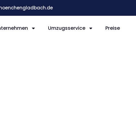
moenchengladbach.de
nternehmen
Umzugsservice
Preise
ladb